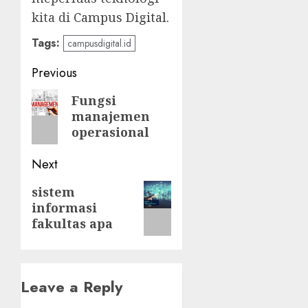
kita di
Campus Digital.
Tags:
campusdigital.id
Post
Previous
navigation
Previous
Fungsi
manajemen
post:
operasional
Next
Next
sistem
informasi
post:
fakultas apa
Leave a Reply