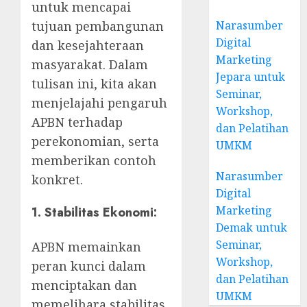
untuk mencapai
tujuan pembangunan
Narasumber
Digital
dan kesejahteraan
Marketing
masyarakat. Dalam
Jepara untuk
tulisan ini, kita akan
Seminar,
menjelajahi pengaruh
Workshop,
APBN terhadap
dan Pelatihan
perekonomian, serta
UMKM
memberikan contoh
Narasumber
konkret.
Digital
Marketing
1.
Stabilitas Ekonomi:
Demak untuk
Seminar,
APBN memainkan
Workshop,
peran kunci dalam
dan Pelatihan
menciptakan dan
UMKM
memelihara stabilitas