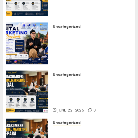
UMKM, dan Corporate
Training
JULY 20, 2026
0
Uncategorized
Narasumber Digital
Marketing Cirebon: Strategi
Membangun Bisnis yang
Relevan di Tengah Perubahan
Digital
JULY 4, 2026
0
Uncategorized
Narasumber Digital
Marketing Tegal untuk
Seminar, Workshop, dan
Pelatihan UMKM
JUNE 22, 2026
0
Uncategorized
Narasumber Digital
Marketing Jepara untuk