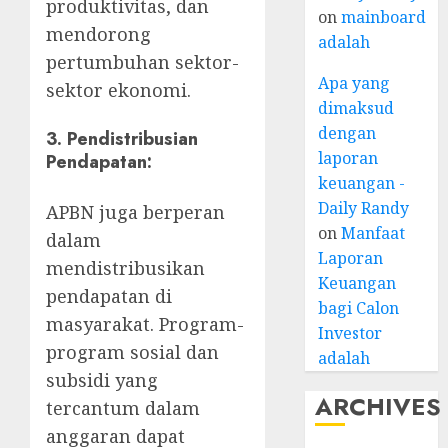
produktivitas, dan
on
mainboard
mendorong
adalah
pertumbuhan sektor-
Apa yang
sektor ekonomi.
dimaksud
dengan
3.
Pendistribusian
laporan
Pendapatan:
keuangan -
Daily Randy
APBN juga berperan
on
Manfaat
dalam
Laporan
mendistribusikan
Keuangan
pendapatan di
bagi Calon
masyarakat. Program-
Investor
program sosial dan
adalah
subsidi yang
ARCHIVES
tercantum dalam
anggaran dapat