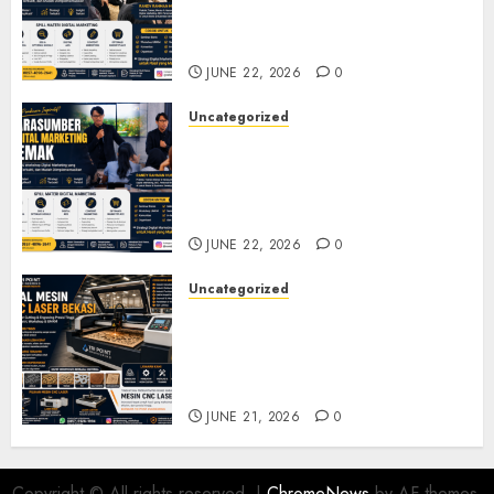
Seminar, Workshop, dan
Pelatihan UMKM
JUNE 22, 2026
0
Uncategorized
Narasumber Digital
Marketing Demak untuk
Seminar, Workshop, dan
Pelatihan UMKM
JUNE 22, 2026
0
Uncategorized
Jual Mesin CNC Laser Bekasi
Solusi Produksi Presisi untuk
Industri dan Manufaktur
Modern
JUNE 21, 2026
0
Copyright © All rights reserved.
|
ChromeNews
by AF themes.