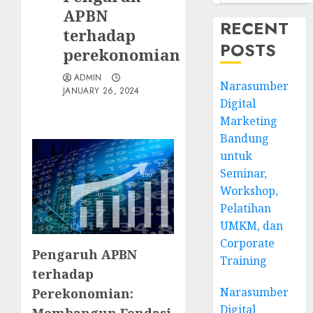
APBN
RECENT
terhadap
POSTS
perekonomian
ADMIN
Narasumber
JANUARY 26, 2024
Digital
Marketing
Bandung
untuk
Seminar,
Workshop,
Pelatihan
UMKM, dan
Corporate
Pengaruh APBN
Training
terhadap
Narasumber
Perekonomian:
Digital
Membangun Fondasi