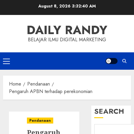
Skip
August 8, 2026
3:32:41 AM
to
content
DAILY RANDY
BELAJAR ILMU DIGITAL MARKETING
Primary
Menu
Home
Pendanaan
Pengaruh APBN terhadap perekonomian
SEARCH
Pendanaan
Pengaruh