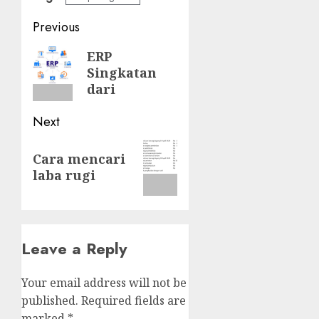
Post
Previous
navigation
Previous
ERP
Singkatan
post:
dari
Next
Next
Cara mencari
post:
laba rugi
Leave a Reply
Your email address will not be
published.
Required fields are
marked
*