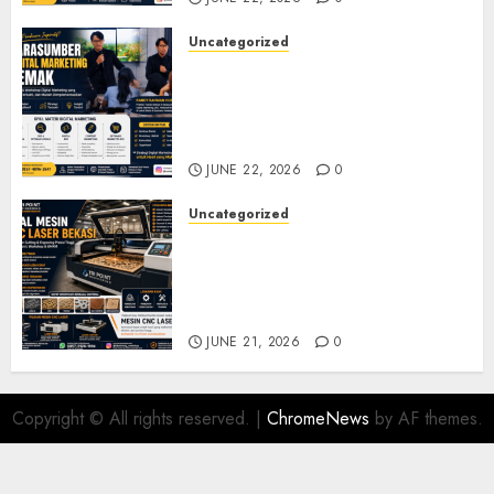
Uncategorized
Narasumber Digital
Marketing Demak untuk
Seminar, Workshop, dan
Pelatihan UMKM
JUNE 22, 2026
0
Uncategorized
Jual Mesin CNC Laser Bekasi
Solusi Produksi Presisi untuk
Industri dan Manufaktur
Modern
JUNE 21, 2026
0
Copyright © All rights reserved.
|
ChromeNews
by AF themes.