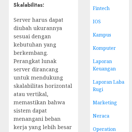
Skalabilitas
:
Fintech
Server harus dapat
IOS
diubah ukurannya
Kampus
sesuai dengan
kebutuhan yang
Komputer
berkembang.
Perangkat lunak
Laporan
Keuangan
server dirancang
untuk mendukung
Laporan Laba
skalabilitas horizontal
Rugi
atau vertikal,
memastikan bahwa
Marketing
sistem dapat
Neraca
menangani beban
kerja yang lebih besar
Operation