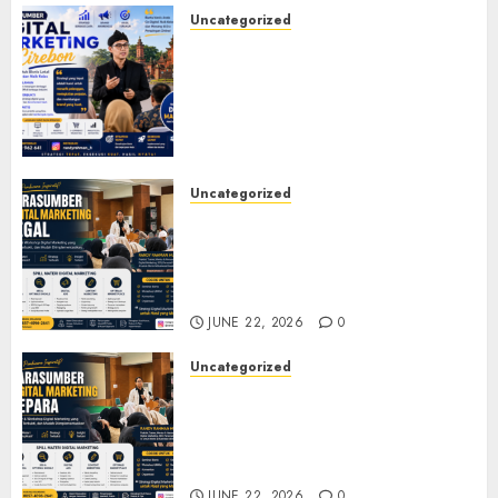
JULY 20, 2026
0
Uncategorized
Narasumber Digital
Marketing Cirebon: Strategi
Membangun Bisnis yang
Relevan di Tengah Perubahan
Digital
JULY 4, 2026
0
Uncategorized
Narasumber Digital
Marketing Tegal untuk
Seminar, Workshop, dan
Pelatihan UMKM
JUNE 22, 2026
0
Uncategorized
Narasumber Digital
Marketing Jepara untuk
Seminar, Workshop, dan
Pelatihan UMKM
JUNE 22, 2026
0