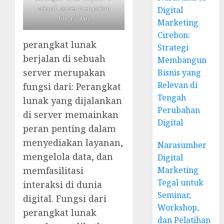
sebuah server merupakan
Digital
fungsi dari
Marketing
Cirebon:
perangkat lunak
Strategi
berjalan di sebuah
Membangun
server merupakan
Bisnis yang
Relevan di
fungsi dari: Perangkat
Tengah
lunak yang dijalankan
Perubahan
di server memainkan
Digital
peran penting dalam
menyediakan layanan,
Narasumber
mengelola data, dan
Digital
Marketing
memfasilitasi
Tegal untuk
interaksi di dunia
Seminar,
digital. Fungsi dari
Workshop,
perangkat lunak
dan Pelatihan