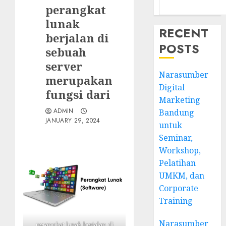
perangkat
lunak
RECENT
berjalan di
POSTS
sebuah
server
Narasumber
merupakan
Digital
fungsi dari
Marketing
ADMIN
Bandung
JANUARY 29, 2024
untuk
Seminar,
Workshop,
Pelatihan
UMKM, dan
Corporate
Training
Narasumber
perangkat lunak berjalan di