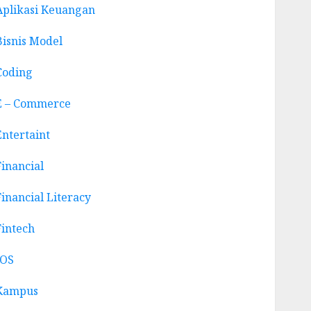
Aplikasi Keuangan
Bisnis Model
Coding
E – Commerce
Entertaint
Financial
Financial Literacy
Fintech
IOS
Kampus