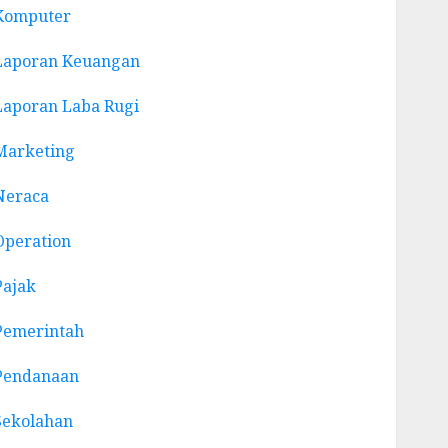
Komputer
Laporan Keuangan
Laporan Laba Rugi
Marketing
Neraca
Operation
Pajak
Pemerintah
Pendanaan
Sekolahan