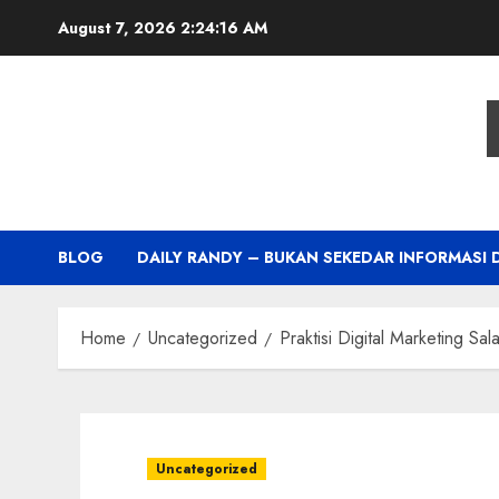
Skip
August 7, 2026
2:24:17 AM
to
content
BLOG
DAILY RANDY – BUKAN SEKEDAR INFORMASI 
Home
Uncategorized
Praktisi Digital Marketing S
Uncategorized