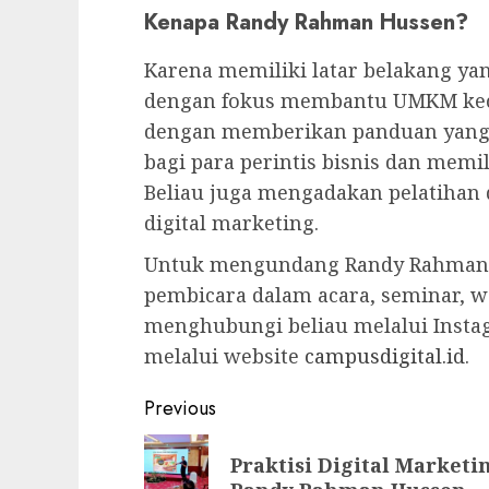
Kenapa Randy Rahman Hussen?
Karena memiliki latar belakang yan
dengan fokus membantu UMKM kecil 
dengan memberikan panduan yang 
bagi para perintis bisnis dan memi
Beliau juga mengadakan pelatihan
digital marketing.
Untuk mengundang Randy Rahman H
pembicara dalam acara, seminar, w
menghubungi beliau melalui Insta
melalui website
campusdigital.id
.
Post
Previous
navigation
Previous
Praktisi Digital Marketi
post: