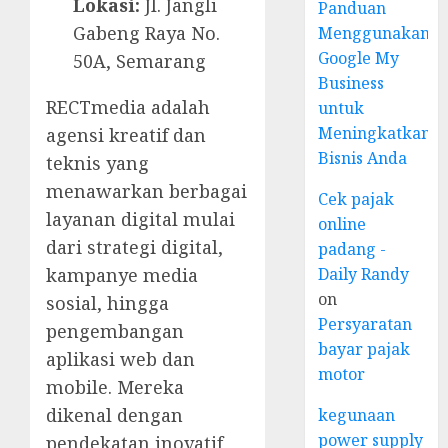
Lokasi:
Jl. Jangli
Panduan
Gabeng Raya No.
Menggunakan
Google My
50A, Semarang
Business
RECTmedia adalah
untuk
Meningkatkan
agensi kreatif dan
Bisnis Anda
teknis yang
menawarkan berbagai
Cek pajak
layanan digital mulai
online
dari strategi digital,
padang -
Daily Randy
kampanye media
on
sosial, hingga
Persyaratan
pengembangan
bayar pajak
aplikasi web dan
motor
mobile. Mereka
dikenal dengan
kegunaan
power supply
pendekatan inovatif