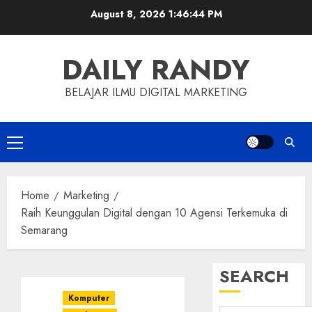
Skip
August 8, 2026
1:46:45 PM
to
content
DAILY RANDY
BELAJAR ILMU DIGITAL MARKETING
Primary
Menu
Home
Marketing
Raih Keunggulan Digital dengan 10 Agensi Terkemuka di
Semarang
SEARCH
Komputer