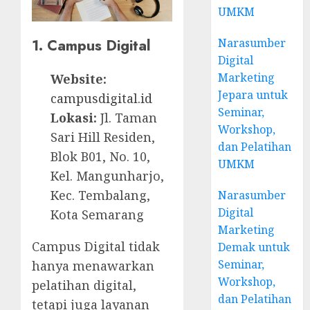
UMKM
1. Campus Digital
Narasumber
Digital
Marketing
Website:
Jepara untuk
campusdigital.id
Seminar,
Lokasi:
Jl. Taman
Workshop,
Sari Hill Residen,
dan Pelatihan
Blok B01, No. 10,
UMKM
Kel. Mangunharjo,
Kec. Tembalang,
Narasumber
Digital
Kota Semarang
Marketing
Campus Digital tidak
Demak untuk
Seminar,
hanya menawarkan
Workshop,
pelatihan digital,
dan Pelatihan
tetapi juga layanan