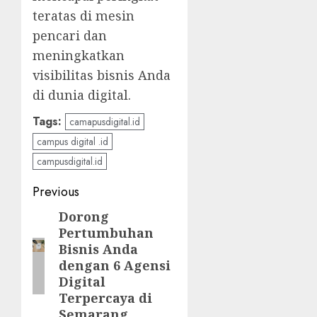
teratas di mesin
pencari dan
meningkatkan
visibilitas bisnis Anda
di dunia digital.
Tags:
camapusdigital.id
campus digital .id
campusdigital.id
Post
Previous
navigation
Dorong
Previous
Pertumbuhan
post:
Bisnis Anda
dengan 6 Agensi
Digital
Terpercaya di
Semarang