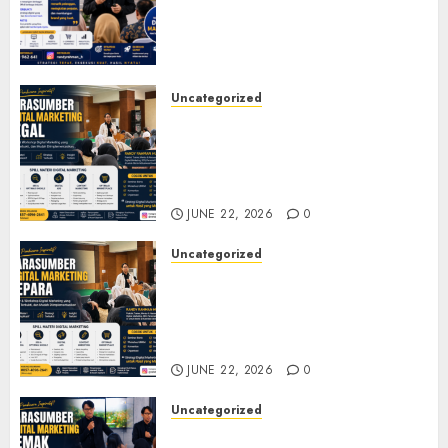
Membangun Bisnis yang
Relevan di Tengah Perubahan
Digital
JULY 4, 2026
0
Uncategorized
Narasumber Digital
Marketing Tegal untuk
Seminar, Workshop, dan
Pelatihan UMKM
JUNE 22, 2026
0
Uncategorized
Narasumber Digital
Marketing Jepara untuk
Seminar, Workshop, dan
Pelatihan UMKM
JUNE 22, 2026
0
Uncategorized
Narasumber Digital