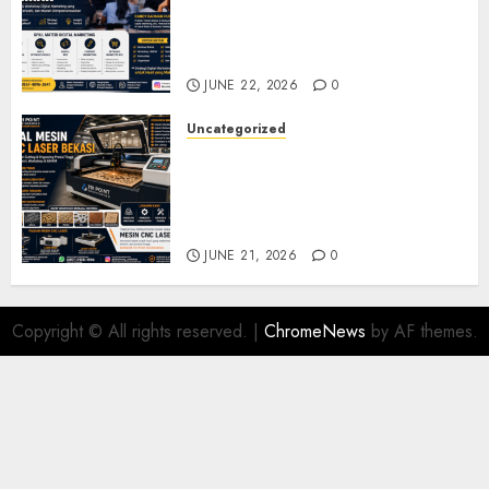
Marketing Demak untuk
Seminar, Workshop, dan
Pelatihan UMKM
JUNE 22, 2026
0
Uncategorized
Jual Mesin CNC Laser Bekasi
Solusi Produksi Presisi untuk
Industri dan Manufaktur
Modern
JUNE 21, 2026
0
Copyright © All rights reserved.
|
ChromeNews
by AF themes.