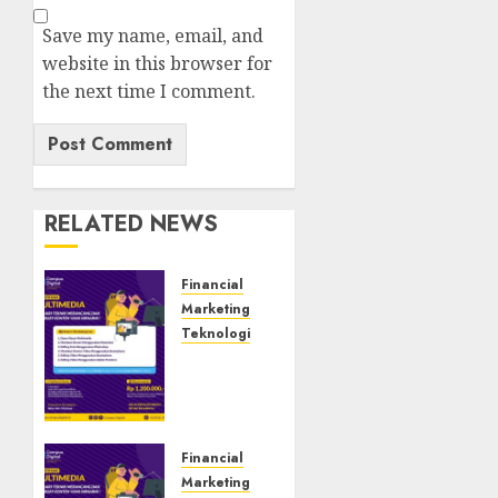
Save my name, email, and
website in this browser for
the next time I comment.
RELATED NEWS
Financial
Marketing
Teknologi
Tempat
Uji
Kompetensi
BNSP
Ngawi
Financial
Marketing