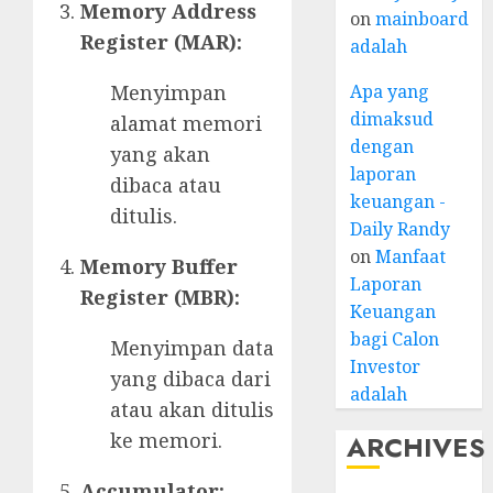
Memory Address
on
mainboard
Register (MAR):
adalah
Apa yang
Menyimpan
dimaksud
alamat memori
dengan
yang akan
laporan
dibaca atau
keuangan -
ditulis.
Daily Randy
on
Manfaat
Memory Buffer
Laporan
Register (MBR):
Keuangan
bagi Calon
Menyimpan data
Investor
yang dibaca dari
adalah
atau akan ditulis
ke memori.
ARCHIVES
Accumulator: