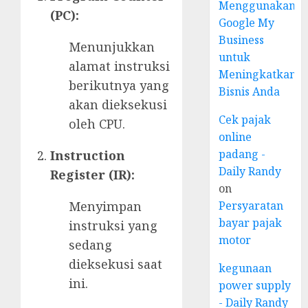
Menggunakan
(PC):
Google My
Business
Menunjukkan
untuk
alamat instruksi
Meningkatkan
berikutnya yang
Bisnis Anda
akan dieksekusi
Cek pajak
oleh CPU.
online
padang -
Instruction
Daily Randy
Register (IR):
on
Persyaratan
Menyimpan
bayar pajak
instruksi yang
motor
sedang
dieksekusi saat
kegunaan
ini.
power supply
- Daily Randy