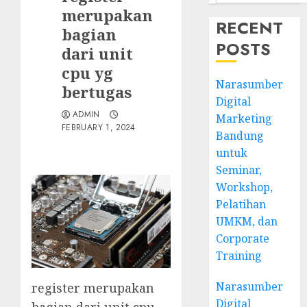
merupakan
RECENT
bagian
POSTS
dari unit
cpu yg
Narasumber
bertugas
Digital
ADMIN
Marketing
FEBRUARY 1, 2024
Bandung
untuk
Seminar,
Workshop,
Pelatihan
UMKM, dan
Corporate
Training
Narasumber
register merupakan
Digital
bagian dari unit cpu