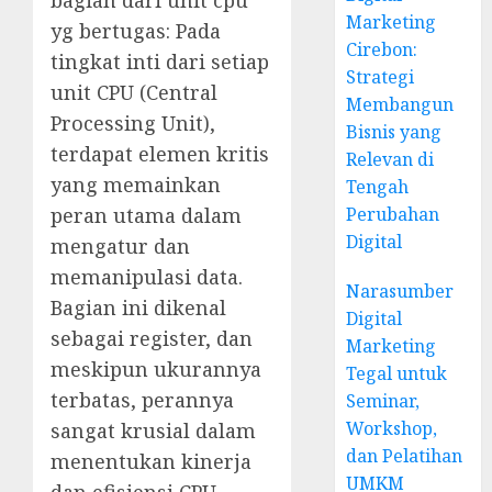
Marketing
yg bertugas: Pada
Cirebon:
tingkat inti dari setiap
Strategi
unit CPU (Central
Membangun
Processing Unit),
Bisnis yang
terdapat elemen kritis
Relevan di
yang memainkan
Tengah
peran utama dalam
Perubahan
Digital
mengatur dan
memanipulasi data.
Narasumber
Bagian ini dikenal
Digital
sebagai register, dan
Marketing
meskipun ukurannya
Tegal untuk
terbatas, perannya
Seminar,
Workshop,
sangat krusial dalam
dan Pelatihan
menentukan kinerja
UMKM
dan efisiensi CPU.