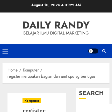
Skip
August 10, 2026
4:01:23 AM
to
content
DAILY RANDY
BELAJAR ILMU DIGITAL MARKETING
Primary
Menu
Home
Komputer
register merupakan bagian dari unit cpu yg bertugas
SEARCH
Komputer
register