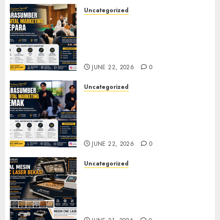
Uncategorized
Narasumber Digital
Marketing Jepara untuk
Seminar, Workshop, dan
Pelatihan UMKM
JUNE 22, 2026
0
Uncategorized
Narasumber Digital
Marketing Demak untuk
Seminar, Workshop, dan
Pelatihan UMKM
JUNE 22, 2026
0
Uncategorized
Jual Mesin CNC Laser Bekasi
Solusi Produksi Presisi untuk
Industri dan Manufaktur
Modern