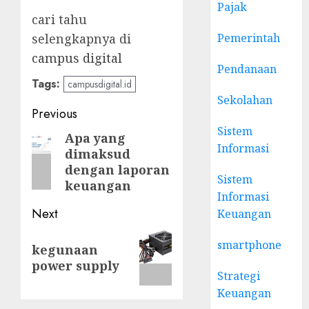
Pajak
cari tahu
selengkapnya di
Pemerintah
campus digital
Pendanaan
Tags:
campusdigital.id
Sekolahan
Post
Previous
Sistem
navigation
Apa yang
Previous
Informasi
dimaksud
post:
dengan laporan
Sistem
keuangan
Informasi
Next
Keuangan
Next
smartphone
kegunaan
post:
power supply
Strategi
Keuangan