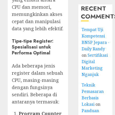
RECENT
CPU dan memori,
memungkinkan akses
COMMENT
cepat dan manipulasi
data yang lebih efektif.
Tempat Uji
Kompetensi
Tipe-tipe Register:
BNSP Jepara -
Spesialisasi untuk
Daily Randy
Performa Optimal
on
Sertifikasi
Digital
Ada beberapa jenis
Marketing
register dalam sebuah
Nganjuk
CPU, masing-masing
Teknik
dengan fungsinya
Pemasaran
sendiri. Beberapa di
Berbasis
antaranya termasuk:
Lokasi
on
Panduan
Program Counter