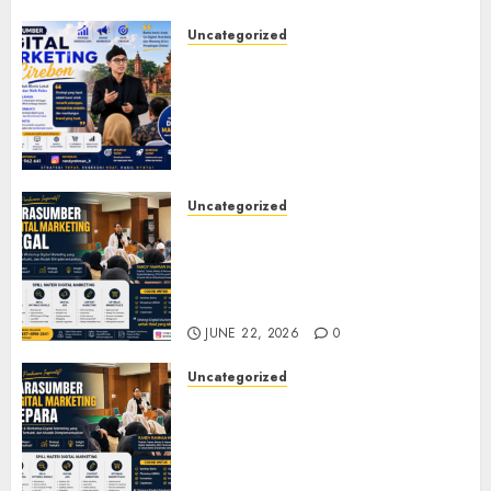
JULY 20, 2026
0
Uncategorized
Narasumber Digital
Marketing Cirebon: Strategi
Membangun Bisnis yang
Relevan di Tengah Perubahan
Digital
JULY 4, 2026
0
Uncategorized
Narasumber Digital
Marketing Tegal untuk
Seminar, Workshop, dan
Pelatihan UMKM
JUNE 22, 2026
0
Uncategorized
Narasumber Digital
Marketing Jepara untuk
Seminar, Workshop, dan
Pelatihan UMKM