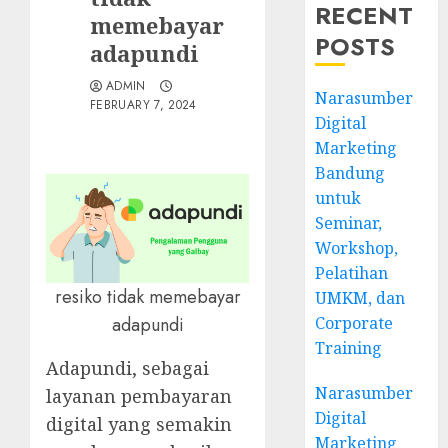
RECENT
memebayar
POSTS
adapundi
ADMIN
Narasumber
FEBRUARY 7, 2024
Digital
Marketing
Bandung
untuk
Seminar,
Workshop,
Pelatihan
resiko tidak memebayar
UMKM, dan
adapundi
Corporate
Training
Adapundi, sebagai
Narasumber
layanan pembayaran
Digital
digital yang semakin
Marketing