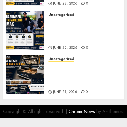
JUNE 22, 2026
0
Uncategorized
Narasumber Digital
Marketing Demak untuk
Seminar, Workshop, dan
Pelatihan UMKM
JUNE 22, 2026
0
Uncategorized
Jual Mesin CNC Laser Bekasi
Solusi Produksi Presisi untuk
Industri dan Manufaktur
Modern
JUNE 21, 2026
0
Copyright © All rights reserved.
|
ChromeNews
by AF themes.