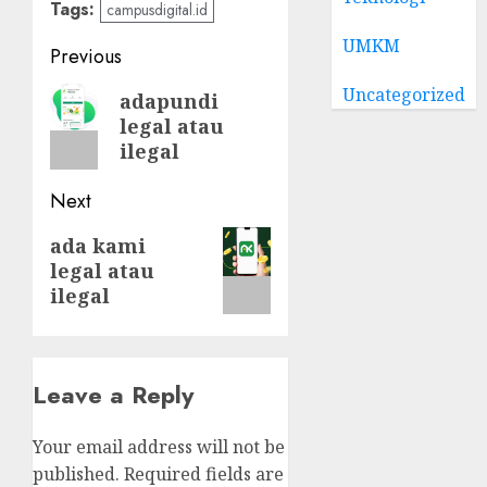
Tags:
campusdigital.id
UMKM
Post
Previous
navigation
Uncategorized
Previous
adapundi
legal atau
post:
ilegal
Next
Next
ada kami
legal atau
post:
ilegal
Leave a Reply
Your email address will not be
published.
Required fields are