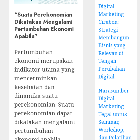
Digital
Marketing
“Suatu Perekonomian
Dikatakan Mengalami
Cirebon:
Pertumbuhan Ekonomi
Strategi
Apabila”
Membangun
Bisnis yang
Pertumbuhan
Relevan di
ekonomi merupakan
Tengah
Perubahan
indikator utama yang
Digital
mencerminkan
kesehatan dan
Narasumber
dinamika suatu
Digital
perekonomian. Suatu
Marketing
perekonomian dapat
Tegal untuk
dikatakan mengalami
Seminar,
Workshop,
pertumbuhan
dan Pelatihan
ekonomi apabila