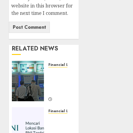
website in this browser for
the next time I comment.
RELATED NEWS
Financial Literacy
Limit
Penarikan
ATM
BRI
MARCH
18, 2024
Financial Literacy
0
ATM
BNI
terdekat