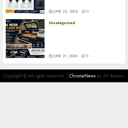
Pelatihan UMKM
JUNE 22, 2026
0
Uncategorized
Jual Mesin CNC Laser Bekasi
Solusi Produksi Presisi untuk
Industri dan Manufaktur
Modern
JUNE 21, 2026
0
Copyright © All rights reserved.
|
ChromeNews
by AF themes.