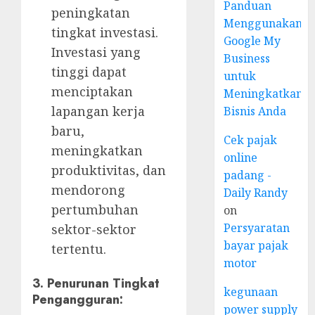
Panduan
peningkatan
Menggunakan
tingkat investasi.
Google My
Investasi yang
Business
tinggi dapat
untuk
menciptakan
Meningkatkan
lapangan kerja
Bisnis Anda
baru,
Cek pajak
meningkatkan
online
produktivitas, dan
padang -
mendorong
Daily Randy
pertumbuhan
on
Persyaratan
sektor-sektor
bayar pajak
tertentu.
motor
3.
Penurunan Tingkat
kegunaan
Pengangguran:
power supply