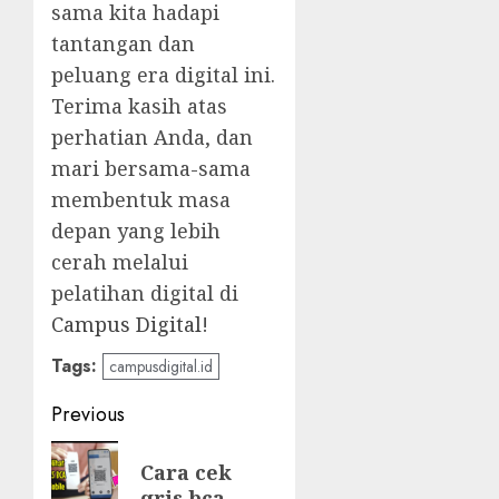
sama kita hadapi
tantangan dan
peluang era digital ini.
Terima kasih atas
perhatian Anda, dan
mari bersama-sama
membentuk masa
depan yang lebih
cerah melalui
pelatihan digital di
Campus Digital
!
Tags:
campusdigital.id
Post
Previous
navigation
Previous
Cara cek
post:
qris bca