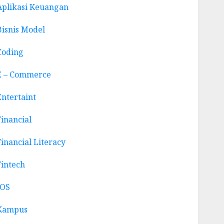
Aplikasi Keuangan
Bisnis Model
Coding
E – Commerce
Entertaint
Financial
Financial Literacy
Fintech
IOS
Kampus