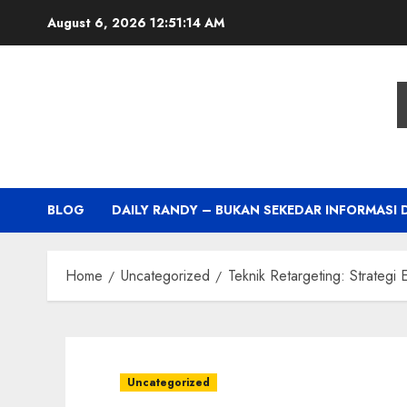
Skip
August 6, 2026
12:51:15 AM
to
content
BLOG
DAILY RANDY – BUKAN SEKEDAR INFORMASI 
Home
Uncategorized
Teknik Retargeting: Strateg
Uncategorized