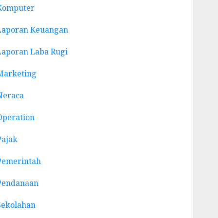
Komputer
Laporan Keuangan
Laporan Laba Rugi
Marketing
Neraca
Operation
Pajak
Pemerintah
Pendanaan
Sekolahan