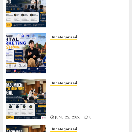
Marketing Bandung untuk
Seminar, Workshop, Pelatihan
UMKM, dan Corporate
Training
JULY 20, 2026
0
Uncategorized
Narasumber Digital
Marketing Cirebon: Strategi
Membangun Bisnis yang
Relevan di Tengah Perubahan
Digital
JULY 4, 2026
0
Uncategorized
Narasumber Digital
Marketing Tegal untuk
Seminar, Workshop, dan
Pelatihan UMKM
JUNE 22, 2026
0
Uncategorized