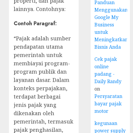
properti, dan pajak
Panduan
lainnya. Contohnya:
Menggunakan
Google My
Contoh Paragraf:
Business
untuk
“Pajak adalah sumber
Meningkatkan
pendapatan utama
Bisnis Anda
pemerintah untuk
Cek pajak
membiayai program-
online
program publik dan
padang -
layanan dasar. Dalam
Daily Randy
konteks perpajakan,
on
terdapat berbagai
Persyaratan
bayar pajak
jenis pajak yang
motor
dikenakan oleh
pemerintah, termasuk
kegunaan
pajak penghasilan,
power supply