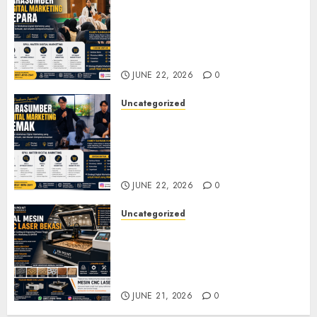
Narasumber Digital
Marketing Jepara untuk
Seminar, Workshop, dan
Pelatihan UMKM
JUNE 22, 2026
0
Uncategorized
Narasumber Digital
Marketing Demak untuk
Seminar, Workshop, dan
Pelatihan UMKM
JUNE 22, 2026
0
Uncategorized
Jual Mesin CNC Laser Bekasi
Solusi Produksi Presisi untuk
Industri dan Manufaktur
Modern
JUNE 21, 2026
0