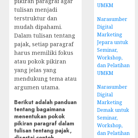
pikiran paragraf agar
UMKM
tulisan menjadi
terstruktur dan
Narasumber
mudah dipahami.
Digital
Marketing
Dalam tulisan tentang
Jepara untuk
pajak, setiap paragraf
Seminar,
harus memiliki fokus
Workshop,
atau pokok pikiran
dan Pelatihan
yang jelas yang
UMKM
mendukung tema atau
argumen utama.
Narasumber
Digital
Berikut adalah panduan
Marketing
tentang bagaimana
Demak untuk
menentukan pokok
Seminar,
pikiran paragraf dalam
Workshop,
tulisan tentang pajak,
dan Pelatihan
disertai contoh