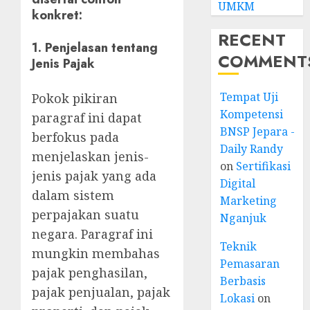
UMKM
konkret:
RECENT
1. Penjelasan tentang
COMMENT
Jenis Pajak
Tempat Uji
Pokok pikiran
Kompetensi
paragraf ini dapat
BNSP Jepara -
berfokus pada
Daily Randy
menjelaskan jenis-
on
Sertifikasi
jenis pajak yang ada
Digital
dalam sistem
Marketing
perpajakan suatu
Nganjuk
negara. Paragraf ini
Teknik
mungkin membahas
Pemasaran
pajak penghasilan,
Berbasis
pajak penjualan, pajak
Lokasi
on