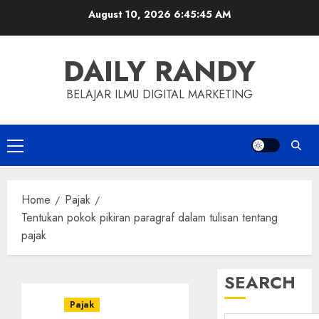
Skip
August 10, 2026
6:45:46 AM
to
content
DAILY RANDY
BELAJAR ILMU DIGITAL MARKETING
Primary
Menu
Home
Pajak
Tentukan pokok pikiran paragraf dalam tulisan tentang
pajak
SEARCH
Pajak