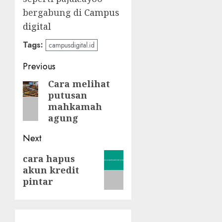
bergabung di
Campus
digital
Tags:
campusdigital.id
Post
Previous
navigation
Cara melihat
Previous
putusan
post:
mahkamah
agung
Next
Next
cara hapus
akun kredit
post:
pintar