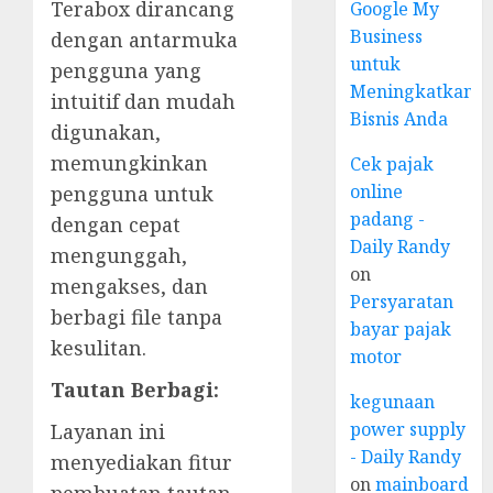
Terabox dirancang
Google My
Business
dengan antarmuka
untuk
pengguna yang
Meningkatkan
intuitif dan mudah
Bisnis Anda
digunakan,
memungkinkan
Cek pajak
online
pengguna untuk
padang -
dengan cepat
Daily Randy
mengunggah,
on
mengakses, dan
Persyaratan
berbagi file tanpa
bayar pajak
kesulitan.
motor
Tautan Berbagi:
kegunaan
power supply
Layanan ini
- Daily Randy
menyediakan fitur
on
mainboard
pembuatan tautan