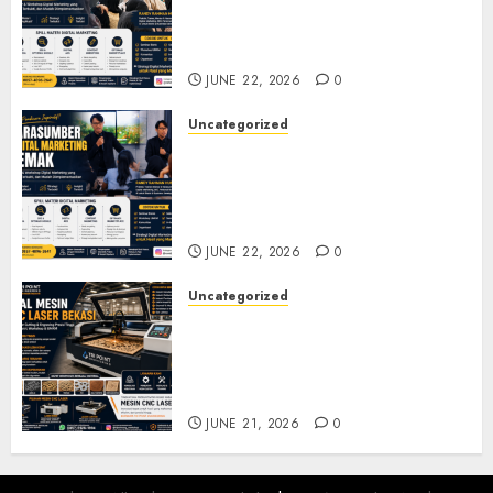
Marketing Jepara untuk
Seminar, Workshop, dan
Pelatihan UMKM
JUNE 22, 2026
0
Uncategorized
Narasumber Digital
Marketing Demak untuk
Seminar, Workshop, dan
Pelatihan UMKM
JUNE 22, 2026
0
Uncategorized
Jual Mesin CNC Laser Bekasi
Solusi Produksi Presisi untuk
Industri dan Manufaktur
Modern
JUNE 21, 2026
0