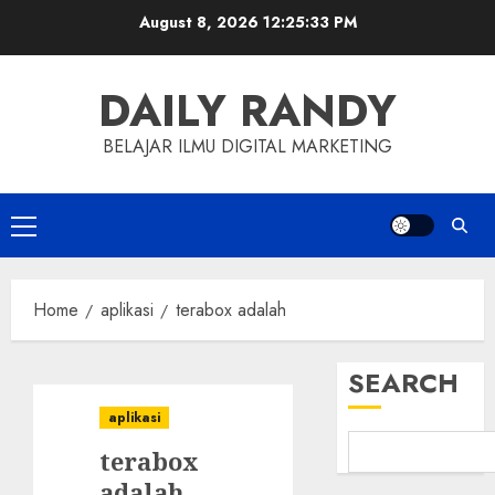
Skip
August 8, 2026
12:25:34 PM
to
content
DAILY RANDY
BELAJAR ILMU DIGITAL MARKETING
Primary
Menu
Home
aplikasi
terabox adalah
SEARCH
aplikasi
terabox
adalah