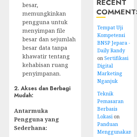
RECENT
besar,
COMMENT
memungkinkan
pengguna untuk
Tempat Uji
menyimpan file
Kompetensi
besar dan sejumlah
BNSP Jepara -
besar data tanpa
Daily Randy
khawatir tentang
on
Sertifikasi
kehabisan ruang
Digital
penyimpanan.
Marketing
Nganjuk
2. Akses dan Berbagi
Teknik
Mudah:
Pemasaran
Berbasis
Antarmuka
Lokasi
on
Pengguna yang
Panduan
Sederhana:
Menggunakan