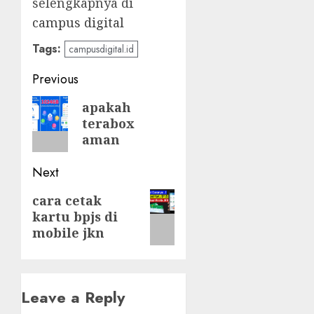
selengkapnya di
campus digital
Tags:
campusdigital.id
Post
Previous
navigation
Previous
apakah
terabox
post:
aman
Next
Next
cara cetak
kartu bpjs di
post:
mobile jkn
Leave a Reply