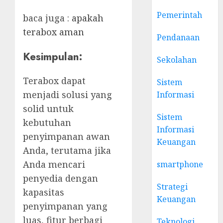
Pemerintah
baca juga :
apakah
terabox aman
Pendanaan
Kesimpulan:
Sekolahan
Terabox dapat
Sistem
menjadi solusi yang
Informasi
solid untuk
Sistem
kebutuhan
Informasi
penyimpanan awan
Keuangan
Anda, terutama jika
Anda mencari
smartphone
penyedia dengan
Strategi
kapasitas
Keuangan
penyimpanan yang
luas, fitur berbagi
Teknologi