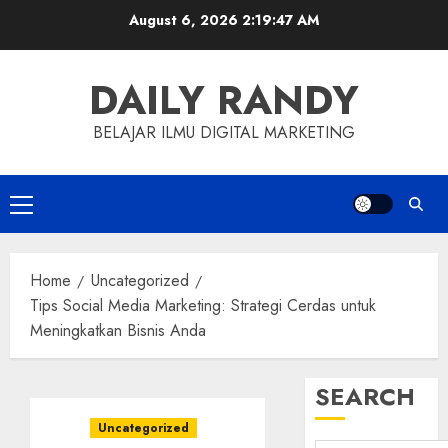
Skip
August 6, 2026
2:19:48 AM
to
content
DAILY RANDY
BELAJAR ILMU DIGITAL MARKETING
Primary
Menu
Home
Uncategorized
Tips Social Media Marketing: Strategi Cerdas untuk
Meningkatkan Bisnis Anda
SEARCH
Uncategorized