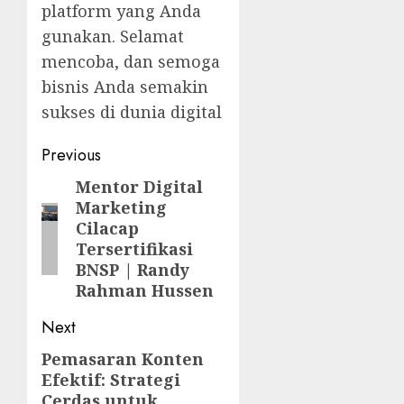
platform yang Anda
gunakan. Selamat
mencoba, dan semoga
bisnis Anda semakin
sukses di dunia digital
Post
Previous
navigation
Mentor Digital
Previous
Marketing
post:
Cilacap
Tersertifikasi
BNSP | Randy
Rahman Hussen
Next
Pemasaran Konten
Next
Efektif: Strategi
post:
Cerdas untuk