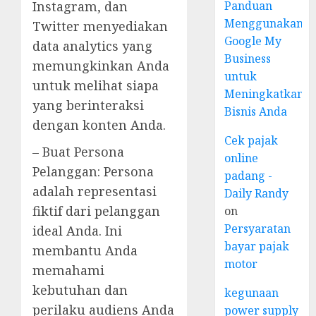
Panduan
Instagram, dan
Menggunakan
Twitter menyediakan
Google My
data analytics yang
Business
memungkinkan Anda
untuk
untuk melihat siapa
Meningkatkan
yang berinteraksi
Bisnis Anda
dengan konten Anda.
Cek pajak
– Buat Persona
online
Pelanggan: Persona
padang -
adalah representasi
Daily Randy
fiktif dari pelanggan
on
Persyaratan
ideal Anda. Ini
bayar pajak
membantu Anda
motor
memahami
kebutuhan dan
kegunaan
perilaku audiens Anda
power supply