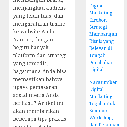
Digital
menjangkau audiens
Marketing
yang lebih luas, dan
Cirebon:
mengarahkan traffic
Strategi
ke website Anda.
Membangun
Namun, dengan
Bisnis yang
begitu banyak
Relevan di
platform dan strategi
Tengah
Perubahan
yang tersedia,
Digital
bagaimana Anda bisa
memastikan bahwa
Narasumber
upaya pemasaran
Digital
sosial media Anda
Marketing
berhasil? Artikel ini
Tegal untuk
akan memberikan
Seminar,
Workshop,
beberapa tips
praktis
dan Pelatihan
yang bisa Anda