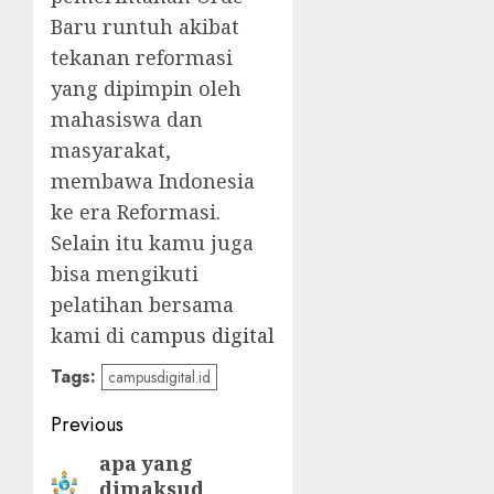
Baru runtuh akibat
tekanan reformasi
yang dipimpin oleh
mahasiswa dan
masyarakat,
membawa Indonesia
ke era Reformasi.
Selain itu kamu juga
bisa mengikuti
pelatihan bersama
kami di
campus digital
Tags:
campusdigital.id
Post
Previous
navigation
apa yang
Previous
dimaksud