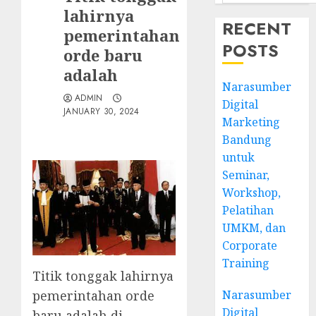
lahirnya
RECENT
pemerintahan
POSTS
orde baru
adalah
Narasumber
ADMIN
Digital
JANUARY 30, 2024
Marketing
Bandung
untuk
Seminar,
Workshop,
Pelatihan
UMKM, dan
Corporate
Training
Titik tonggak lahirnya
Narasumber
pemerintahan orde
Digital
baru adalah di