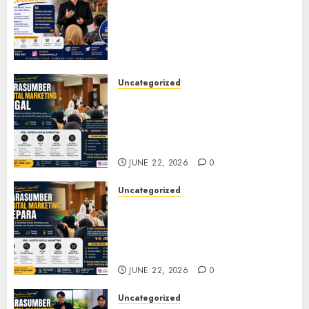
Marketing Cirebon: Strategi
Membangun Bisnis yang
Relevan di Tengah Perubahan
Digital
JULY 4, 2026
0
Uncategorized
Narasumber Digital
Marketing Tegal untuk
Seminar, Workshop, dan
Pelatihan UMKM
JUNE 22, 2026
0
Uncategorized
Narasumber Digital
Marketing Jepara untuk
Seminar, Workshop, dan
Pelatihan UMKM
JUNE 22, 2026
0
Uncategorized