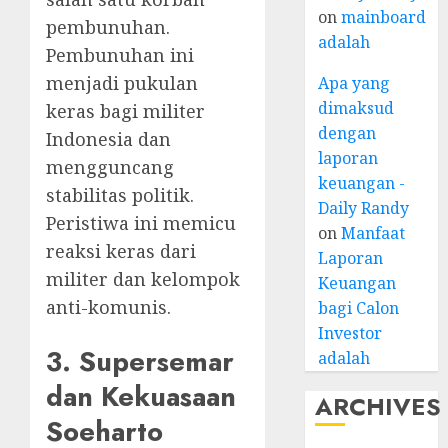
on
mainboard
pembunuhan.
adalah
Pembunuhan ini
menjadi pukulan
Apa yang
dimaksud
keras bagi militer
dengan
Indonesia dan
laporan
mengguncang
keuangan -
stabilitas politik.
Daily Randy
Peristiwa ini memicu
on
Manfaat
reaksi keras dari
Laporan
militer dan kelompok
Keuangan
anti-komunis.
bagi Calon
Investor
3. Supersemar
adalah
dan Kekuasaan
ARCHIVES
Soeharto