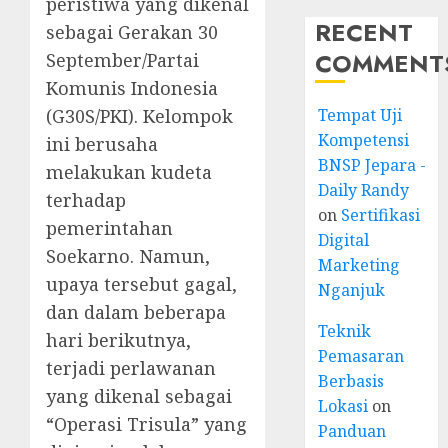
peristiwa yang dikenal
RECENT
sebagai Gerakan 30
COMMENT
September/Partai
Komunis Indonesia
(G30S/PKI). Kelompok
Tempat Uji
Kompetensi
ini berusaha
BNSP Jepara -
melakukan kudeta
Daily Randy
terhadap
on
Sertifikasi
pemerintahan
Digital
Soekarno. Namun,
Marketing
upaya tersebut gagal,
Nganjuk
dan dalam beberapa
Teknik
hari berikutnya,
Pemasaran
terjadi perlawanan
Berbasis
yang dikenal sebagai
Lokasi
on
“Operasi Trisula” yang
Panduan