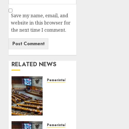
Save my name, email, and
website in this browser for
the next time I comment.
RELATED NEWS
Pemerintah
Cara
melihat
putusan
mahkamah
agung
FEBRUARY
Pemerintah
7, 2024