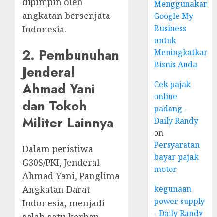
dipimpin oleh
Menggunakan
angkatan bersenjata
Google My
Business
Indonesia.
untuk
2. Pembunuhan
Meningkatkan
Bisnis Anda
Jenderal
Cek pajak
Ahmad Yani
online
dan Tokoh
padang -
Militer Lainnya
Daily Randy
on
Persyaratan
Dalam peristiwa
bayar pajak
G30S/PKI, Jenderal
motor
Ahmad Yani, Panglima
kegunaan
Angkatan Darat
power supply
Indonesia, menjadi
- Daily Randy
salah satu korban