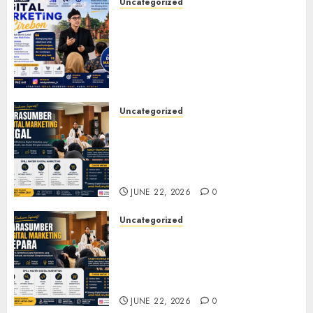
Uncategorized
Narasumber Digital
Marketing Cirebon: Strategi
Membangun Bisnis yang
Relevan di Tengah Perubahan
Digital
JULY 4, 2026
0
Uncategorized
Narasumber Digital
Marketing Tegal untuk
Seminar, Workshop, dan
Pelatihan UMKM
JUNE 22, 2026
0
Uncategorized
Narasumber Digital
Marketing Jepara untuk
Seminar, Workshop, dan
Pelatihan UMKM
JUNE 22, 2026
0