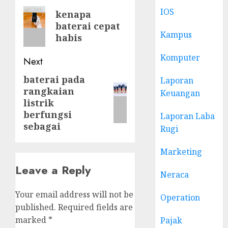
navigation
Previous
IOS
kenapa
baterai cepat
post:
Kampus
habis
Komputer
Next
baterai pada
Next
Laporan
rangkaian
Keuangan
post:
listrik
berfungsi
Laporan Laba
sebagai
Rugi
Marketing
Leave a Reply
Neraca
Your email address will not be
Operation
published.
Required fields are
marked
*
Pajak