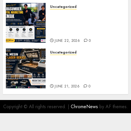
Uncategorized
Narasumber Digital
Marketing Demak untuk
Seminar, Workshop, dan
Pelatihan UMKM
JUNE 22, 2026
0
Uncategorized
Jual Mesin CNC Laser Bekasi
Solusi Produksi Presisi untuk
Industri dan Manufaktur
Modern
JUNE 21, 2026
0
Copyright © All rights reserved.
|
ChromeNews
by AF themes.