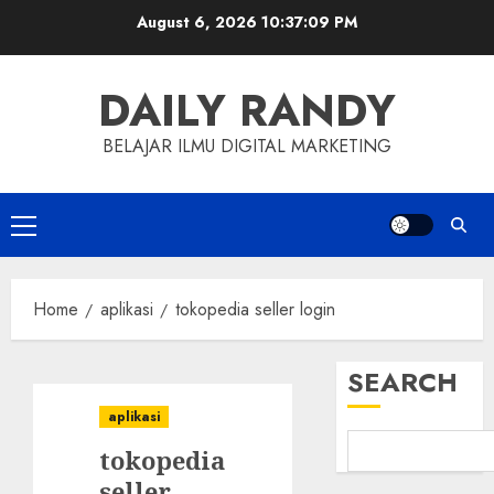
Skip
August 6, 2026
10:37:10 PM
to
content
DAILY RANDY
BELAJAR ILMU DIGITAL MARKETING
Primary
Menu
Home
aplikasi
tokopedia seller login
SEARCH
aplikasi
tokopedia
seller