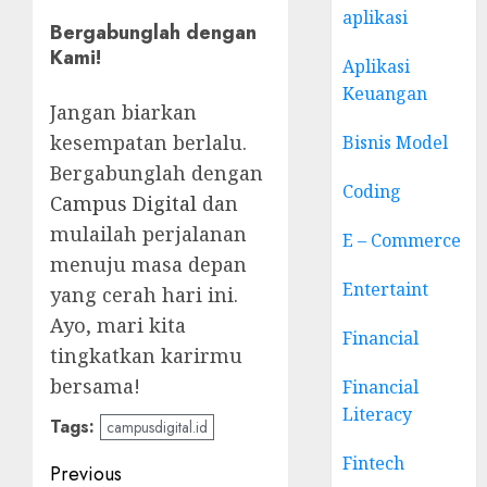
aplikasi
Bergabunglah dengan
Kami!
Aplikasi
Keuangan
Jangan biarkan
kesempatan berlalu.
Bisnis Model
Bergabunglah dengan
Coding
Campus Digital
dan
mulailah perjalanan
E – Commerce
menuju masa depan
Entertaint
yang cerah hari ini.
Ayo, mari kita
Financial
tingkatkan karirmu
bersama!
Financial
Literacy
Tags:
campusdigital.id
Fintech
Post
Previous