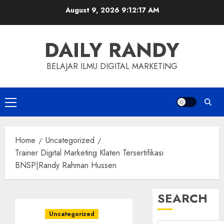
Skip
August 9, 2026
9:12:18 AM
to
content
DAILY RANDY
BELAJAR ILMU DIGITAL MARKETING
Primary
Menu
Home
Uncategorized
Trainer Digital Marketing Klaten Tersertifikasi
BNSP|Randy Rahman Hussen
SEARCH
Uncategorized