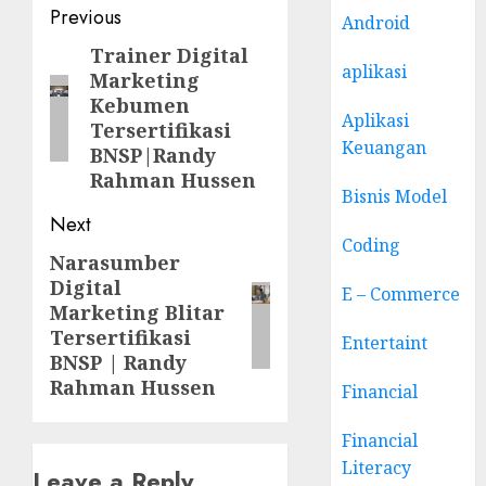
Post
Previous
Android
navigation
Trainer Digital
Previous
aplikasi
Marketing
post:
Kebumen
Aplikasi
Tersertifikasi
Keuangan
BNSP|Randy
Rahman Hussen
Bisnis Model
Next
Coding
Narasumber
Next
Digital
post:
E – Commerce
Marketing Blitar
Tersertifikasi
Entertaint
BNSP | Randy
Rahman Hussen
Financial
Financial
Literacy
Leave a Reply