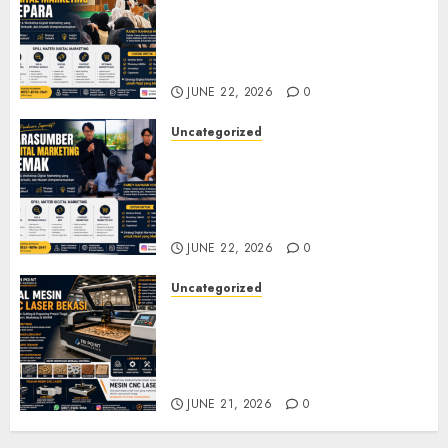
Narasumber Digital
Marketing Jepara untuk
Seminar, Workshop, dan
Pelatihan UMKM
JUNE 22, 2026
0
Uncategorized
Narasumber Digital
Marketing Demak untuk
Seminar, Workshop, dan
Pelatihan UMKM
JUNE 22, 2026
0
Uncategorized
Jual Mesin CNC Laser Bekasi
Solusi Produksi Presisi untuk
Industri dan Manufaktur
Modern
JUNE 21, 2026
0