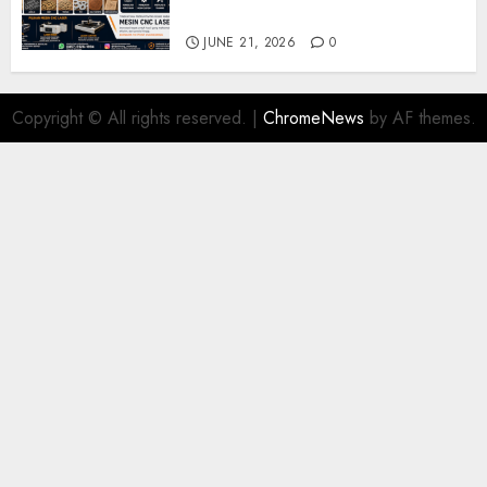
Modern
JUNE 21, 2026
0
Copyright © All rights reserved.
|
ChromeNews
by AF themes.