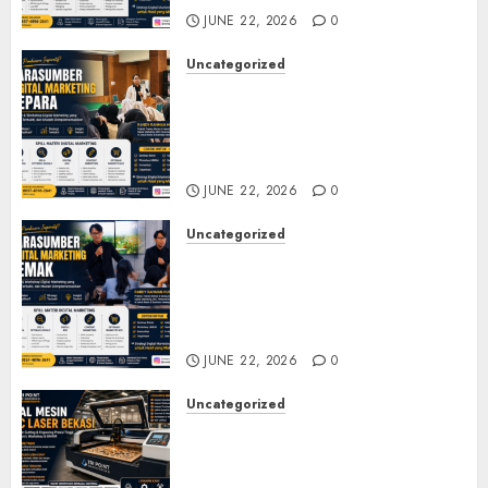
JUNE 22, 2026
0
Uncategorized
Narasumber Digital
Marketing Jepara untuk
Seminar, Workshop, dan
Pelatihan UMKM
JUNE 22, 2026
0
Uncategorized
Narasumber Digital
Marketing Demak untuk
Seminar, Workshop, dan
Pelatihan UMKM
JUNE 22, 2026
0
Uncategorized
Jual Mesin CNC Laser Bekasi
Solusi Produksi Presisi untuk
Industri dan Manufaktur