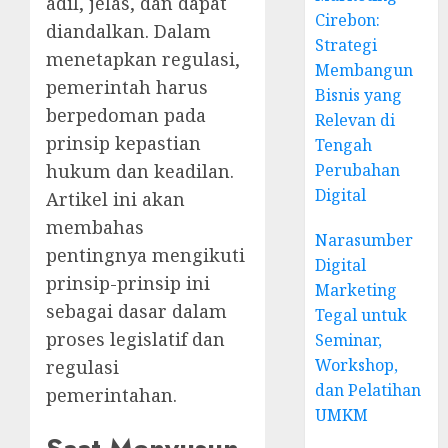
adil, jelas, dan dapat
Cirebon:
diandalkan. Dalam
Strategi
menetapkan regulasi,
Membangun
pemerintah harus
Bisnis yang
berpedoman pada
Relevan di
prinsip kepastian
Tengah
hukum dan keadilan.
Perubahan
Digital
Artikel ini akan
membahas
Narasumber
pentingnya mengikuti
Digital
prinsip-prinsip ini
Marketing
sebagai dasar dalam
Tegal untuk
proses legislatif dan
Seminar,
Workshop,
regulasi
dan Pelatihan
pemerintahan.
UMKM