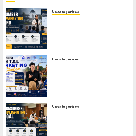
Uncategorized
Narasumber Digital
Marketing Bandung untuk
Seminar, Workshop, Pelatihan
UMKM, dan Corporate
Training
JULY 20, 2026
0
Uncategorized
Narasumber Digital
Marketing Cirebon: Strategi
Membangun Bisnis yang
Relevan di Tengah Perubahan
Digital
JULY 4, 2026
0
Uncategorized
Narasumber Digital
Marketing Tegal untuk
Seminar, Workshop, dan
Pelatihan UMKM