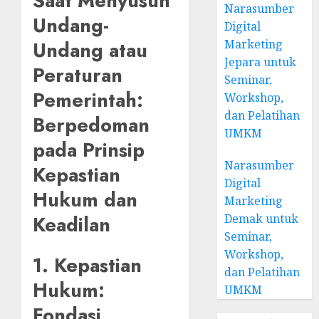
Saat Menyusun
Narasumber
Undang-
Digital
Undang atau
Marketing
Jepara untuk
Peraturan
Seminar,
Pemerintah:
Workshop,
dan Pelatihan
Berpedoman
UMKM
pada Prinsip
Narasumber
Kepastian
Digital
Hukum dan
Marketing
Keadilan
Demak untuk
Seminar,
Workshop,
1. Kepastian
dan Pelatihan
Hukum:
UMKM
Fondasi