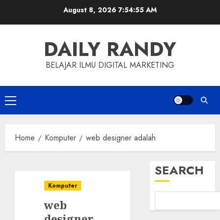
Skip
August 8, 2026
7:54:56 AM
to
content
DAILY RANDY
BELAJAR ILMU DIGITAL MARKETING
Primary
Menu
Home
Komputer
web designer adalah
SEARCH
Komputer
web
designer