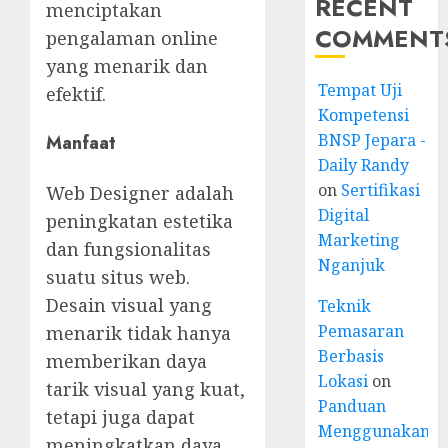
RECENT
menciptakan
COMMENT
pengalaman online
yang menarik dan
Tempat Uji
efektif.
Kompetensi
BNSP Jepara -
Manfaat
Daily Randy
on
Sertifikasi
Web Designer adalah
Digital
peningkatan estetika
Marketing
dan fungsionalitas
Nganjuk
suatu situs web.
Desain visual yang
Teknik
Pemasaran
menarik tidak hanya
Berbasis
memberikan daya
Lokasi
on
tarik visual yang kuat,
Panduan
tetapi juga dapat
Menggunakan
meningkatkan daya