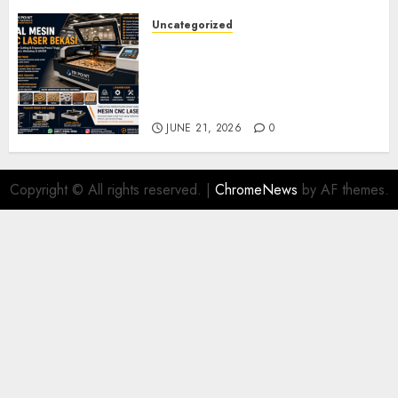
Uncategorized
Jual Mesin CNC Laser Bekasi
Solusi Produksi Presisi untuk
Industri dan Manufaktur
Modern
JUNE 21, 2026
0
Copyright © All rights reserved.
|
ChromeNews
by AF themes.