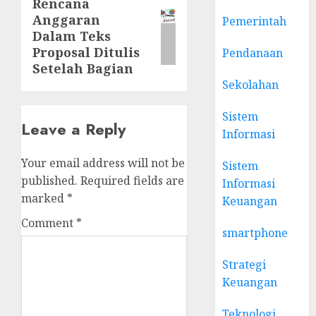
Rencana
Next
Anggaran
Pemerintah
post:
Dalam Teks
Proposal Ditulis
Pendanaan
Setelah Bagian
Sekolahan
Sistem
Leave a Reply
Informasi
Your email address will not be
Sistem
published.
Required fields are
Informasi
marked
*
Keuangan
Comment
*
smartphone
Strategi
Keuangan
Teknologi