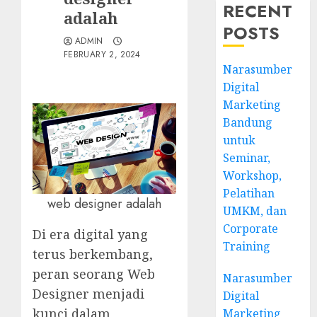
RECENT
adalah
POSTS
ADMIN
FEBRUARY 2, 2024
Narasumber
Digital
Marketing
Bandung
untuk
Seminar,
Workshop,
Pelatihan
web designer adalah
UMKM, dan
Corporate
Di era digital yang
Training
terus berkembang,
peran seorang Web
Narasumber
Designer menjadi
Digital
kunci dalam
Marketing