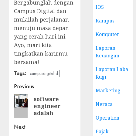
Bergabunglah dengan
IOS
Campus Digital
dan
mulailah perjalanan
Kampus
menuju masa depan
Komputer
yang cerah hari ini.
Ayo, mari kita
Laporan
tingkatkan karirmu
Keuangan
bersama!
Laporan Laba
Tags:
campusdigital.id
Rugi
Post
Previous
Marketing
navigation
Previous
software
Neraca
engineer
post:
adalah
Operation
Next
Pajak