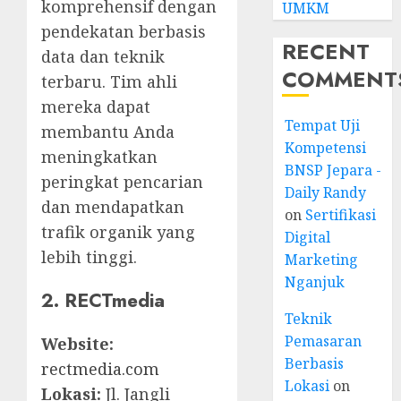
komprehensif dengan
UMKM
pendekatan berbasis
RECENT
data dan teknik
COMMENT
terbaru. Tim ahli
mereka dapat
Tempat Uji
membantu Anda
Kompetensi
meningkatkan
BNSP Jepara -
peringkat pencarian
Daily Randy
dan mendapatkan
on
Sertifikasi
trafik organik yang
Digital
lebih tinggi.
Marketing
Nganjuk
2. RECTmedia
Teknik
Pemasaran
Website:
Berbasis
rectmedia.com
Lokasi
on
Lokasi:
Jl. Jangli