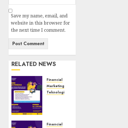
Save my name, email, and
website in this browser for
the next time I comment.
RELATED NEWS
Financial
Marketing
Teknologi
Tempat
Uji
Kompetensi
BNSP
Ngawi
Financial