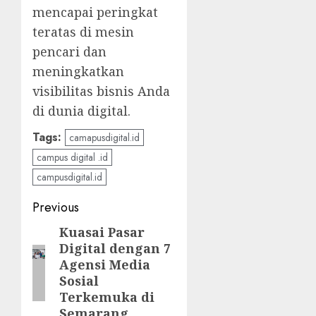
mencapai peringkat
teratas di mesin
pencari dan
meningkatkan
visibilitas bisnis Anda
di dunia digital.
Tags:
camapusdigital.id
campus digital .id
campusdigital.id
Post
Previous
navigation
Kuasai Pasar
Previous
Digital dengan 7
post:
Agensi Media
Sosial
Terkemuka di
Semarang