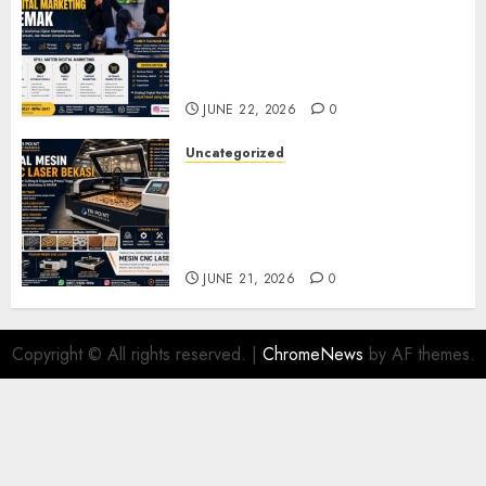
Narasumber Digital
Marketing Demak untuk
Seminar, Workshop, dan
Pelatihan UMKM
JUNE 22, 2026
0
Uncategorized
Jual Mesin CNC Laser Bekasi
Solusi Produksi Presisi untuk
Industri dan Manufaktur
Modern
JUNE 21, 2026
0
Copyright © All rights reserved.
|
ChromeNews
by AF themes.