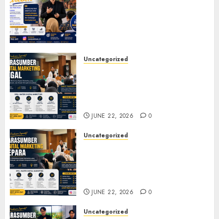
Marketing Cirebon: Strategi
Membangun Bisnis yang
Relevan di Tengah Perubahan
Digital
JULY 4, 2026
0
Uncategorized
Narasumber Digital
Marketing Tegal untuk
Seminar, Workshop, dan
Pelatihan UMKM
JUNE 22, 2026
0
Uncategorized
Narasumber Digital
Marketing Jepara untuk
Seminar, Workshop, dan
Pelatihan UMKM
JUNE 22, 2026
0
Uncategorized