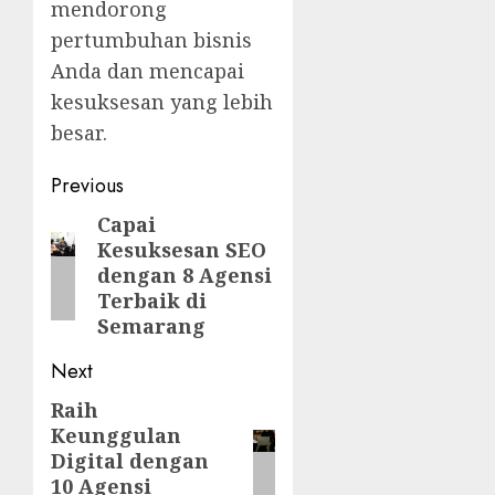
mendorong
pertumbuhan bisnis
Anda dan mencapai
kesuksesan yang lebih
besar.
Post
Previous
navigation
Capai
Previous
Kesuksesan SEO
post:
dengan 8 Agensi
Terbaik di
Semarang
Next
Raih
Next
Keunggulan
post:
Digital dengan
10 Agensi