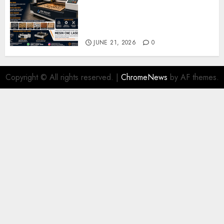
Solusi Produksi Presisi untuk
Industri dan Manufaktur
Modern
JUNE 21, 2026
0
Copyright © All rights reserved.
|
ChromeNews
by AF themes.