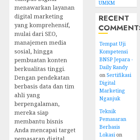
UMKM
menawarkan layanan
digital marketing
RECENT
yang komprehensif,
COMMENT
mulai dari SEO,
manajemen media
Tempat Uji
sosial, hingga
Kompetensi
BNSP Jepara -
pembuatan konten
Daily Randy
berkualitas tinggi.
on
Sertifikasi
Dengan pendekatan
Digital
berbasis data dan tim
Marketing
ahli yang
Nganjuk
berpengalaman,
Teknik
mereka siap
Pemasaran
membantu bisnis
Berbasis
Anda mencapai target
Lokasi
on
pemasaran digital