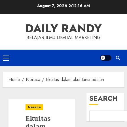
Skip
August 7, 2026
2:12:17 AM
to
content
DAILY RANDY
BELAJAR ILMU DIGITAL MARKETING
Primary
Menu
Home
Neraca
Ekuitas dalam akuntansi adalah
SEARCH
Neraca
Ekuitas
dalam