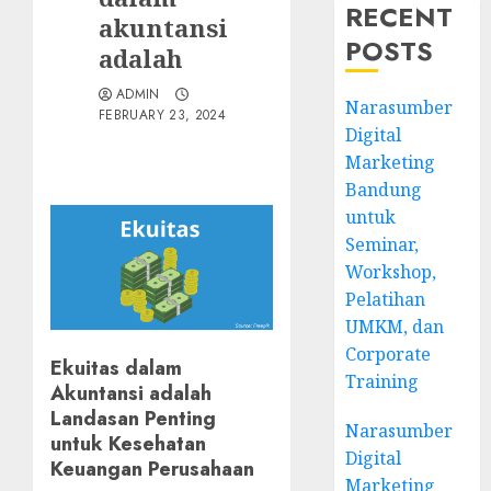
RECENT
akuntansi
POSTS
adalah
ADMIN
Narasumber
FEBRUARY 23, 2024
Digital
Marketing
Bandung
untuk
Seminar,
Workshop,
Pelatihan
UMKM, dan
Corporate
Ekuitas dalam
Training
Akuntansi adalah
Landasan Penting
Narasumber
untuk Kesehatan
Digital
Keuangan Perusahaan
Marketing