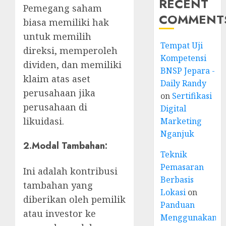
RECENT
Pemegang saham
COMMENT
biasa memiliki hak
untuk memilih
Tempat Uji
direksi, memperoleh
Kompetensi
dividen, dan memiliki
BNSP Jepara -
klaim atas aset
Daily Randy
perusahaan jika
on
Sertifikasi
perusahaan di
Digital
likuidasi.
Marketing
Nganjuk
2.
Modal Tambahan
:
Teknik
Pemasaran
Ini adalah kontribusi
Berbasis
tambahan yang
Lokasi
on
diberikan oleh pemilik
Panduan
atau investor ke
Menggunakan