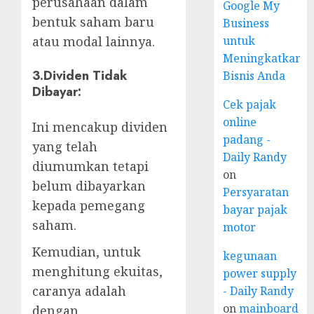
perusahaan dalam
Google My
bentuk saham baru
Business
atau modal lainnya.
untuk
Meningkatkan
3.
Dividen Tidak
Bisnis Anda
Dibayar
:
Cek pajak
online
Ini mencakup dividen
padang -
yang telah
Daily Randy
diumumkan tetapi
on
belum dibayarkan
Persyaratan
kepada pemegang
bayar pajak
saham.
motor
Kemudian, untuk
kegunaan
menghitung ekuitas,
power supply
caranya adalah
- Daily Randy
on
mainboard
dengan