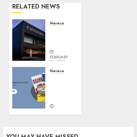
RELATED NEWS
Neraca
Pt aset
digital
aset
FEBRUARY
23, 2024
0
Neraca
Aset
tidak
lancar
adalah
FEBRUARY
23, 2024
0
YOU MAY HAVE MISSED