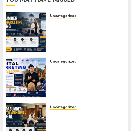
Uncategorized
Narasumber Digital
Marketing Bandung untuk
Seminar, Workshop, Pelatihan
UMKM, dan Corporate
Training
JULY 20, 2026
0
Uncategorized
Narasumber Digital
Marketing Cirebon: Strategi
Membangun Bisnis yang
Relevan di Tengah Perubahan
Digital
JULY 4, 2026
0
Uncategorized
Narasumber Digital
Marketing Tegal untuk
Seminar, Workshop, dan