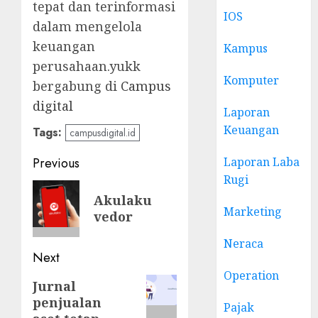
tepat dan terinformasi
IOS
dalam mengelola
keuangan
Kampus
perusahaan.yukk
Komputer
bergabung di
Campus
digital
Laporan
Keuangan
Tags:
campusdigital.id
Post
Previous
Laporan Laba
Rugi
navigation
Previous
Akulaku
post:
Marketing
vedor
Neraca
Next
Operation
Next
Jurnal
penjualan
post:
Pajak