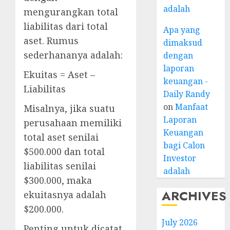
adalah
mengurangkan total
liabilitas dari total
Apa yang
aset. Rumus
dimaksud
sederhananya adalah:
dengan
laporan
Ekuitas = Aset –
keuangan -
Liabilitas
Daily Randy
on
Manfaat
Misalnya, jika suatu
Laporan
perusahaan memiliki
Keuangan
total aset senilai
bagi Calon
$500.000 dan total
Investor
liabilitas senilai
adalah
$300.000, maka
ARCHIVES
ekuitasnya adalah
$200.000.
July 2026
Penting untuk dicatat