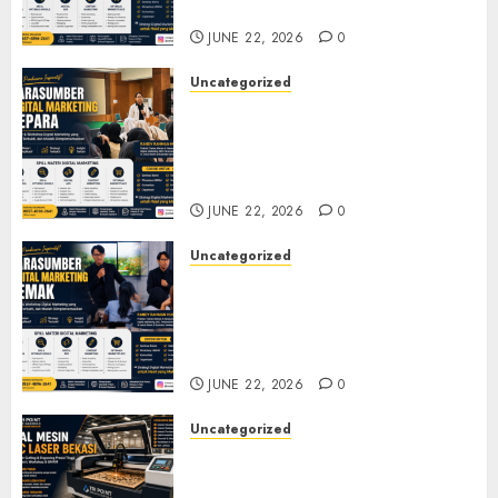
Pelatihan UMKM
JUNE 22, 2026
0
Uncategorized
Narasumber Digital
Marketing Jepara untuk
Seminar, Workshop, dan
Pelatihan UMKM
JUNE 22, 2026
0
Uncategorized
Narasumber Digital
Marketing Demak untuk
Seminar, Workshop, dan
Pelatihan UMKM
JUNE 22, 2026
0
Uncategorized
Jual Mesin CNC Laser Bekasi
Solusi Produksi Presisi untuk