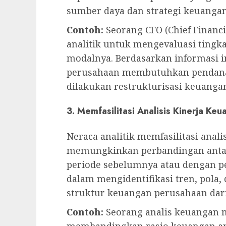
sumber daya dan strategi keuangan
Contoh:
Seorang CFO (Chief Financ
analitik untuk mengevaluasi tingk
modalnya. Berdasarkan informasi i
perusahaan membutuhkan pendana
dilakukan restrukturisasi keuanga
3. Memfasilitasi Analisis Kinerja Keu
Neraca analitik memfasilitasi anal
memungkinkan perbandingan antara
periode sebelumnya atau dengan p
dalam mengidentifikasi tren, pola,
struktur keuangan perusahaan dar
Contoh:
Seorang analis keuangan 
membandingkan rasio keuangan an