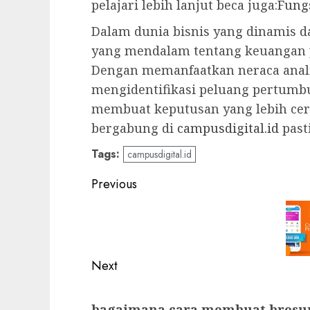
pelajari lebih lanjut beca juga:
Fung
Dalam dunia bisnis yang dinamis 
yang mendalam tentang keuangan p
Dengan memanfaatkan neraca analit
mengidentifikasi peluang pertumb
membuat keputusan yang lebih cerd
bergabung di
campusdigital.id
past
Tags:
campusdigital.id
Post
Previous
navigation
Previous
post:
Next
Next
bagaimana cara membuat brosur