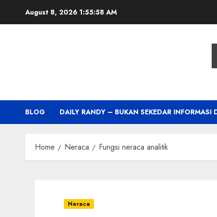
Skip
August 8, 2026
1:55:59 AM
to
content
BLOG
DAILY RANDY – BUKAN SEKEDAR INFORMASI 
Home
Neraca
Fungsi neraca analitik
Neraca