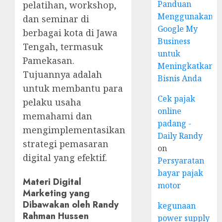
Panduan
pelatihan, workshop,
Menggunakan
dan seminar di
Google My
berbagai kota di Jawa
Business
Tengah, termasuk
untuk
Pamekasan.
Meningkatkan
Tujuannya adalah
Bisnis Anda
untuk membantu para
Cek pajak
pelaku usaha
online
memahami dan
padang -
mengimplementasikan
Daily Randy
strategi pemasaran
on
digital yang efektif.
Persyaratan
bayar pajak
Materi Digital
motor
Marketing yang
Dibawakan oleh Randy
kegunaan
Rahman Hussen
power supply