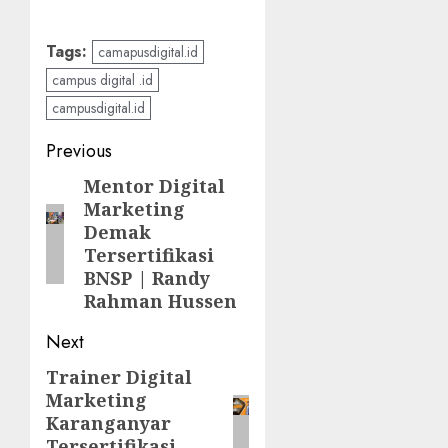
Tags:
camapusdigital.id
campus digital .id
campusdigital.id
Post
Previous
navigation
Mentor Digital
Previous
Marketing
post:
Demak
Tersertifikasi
BNSP | Randy
Rahman Hussen
Next
Trainer Digital
Next
Marketing
post:
Karanganyar
Tersertifikasi