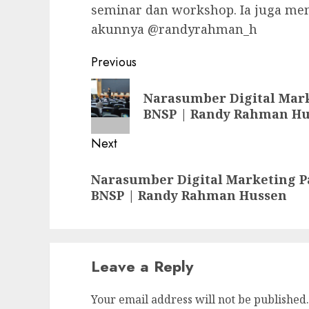
seminar dan workshop. Ia juga mem
akunnya @randyrahman_h
Post
Previous
navigation
Previous
Narasumber Digital Mark
post:
BNSP | Randy Rahman H
Next
Next
Narasumber Digital Marketing Pa
post:
BNSP | Randy Rahman Hussen
Leave a Reply
Your email address will not be published.