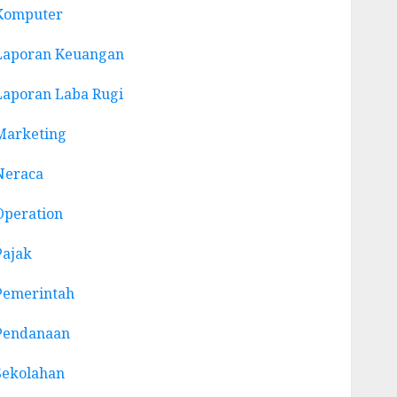
Komputer
Laporan Keuangan
Laporan Laba Rugi
Marketing
Neraca
Operation
Pajak
Pemerintah
Pendanaan
Sekolahan