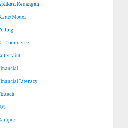
Aplikasi Keuangan
Bisnis Model
Coding
E – Commerce
Entertaint
Financial
Financial Literacy
Fintech
IOS
Kampus